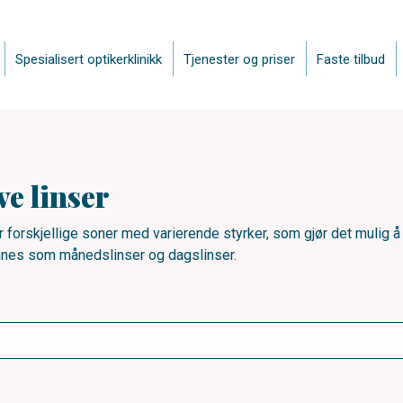
Spesialisert optikerklinikk
Tjenester og priser
Faste tilbud
ve linser
 forskjellige soner med varierende styrker, som gjør det mulig å 
innes som månedslinser og dagslinser.