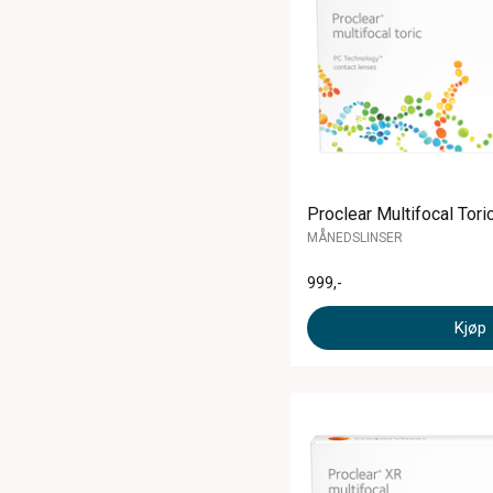
Proclear Multifocal Toric
MÅNEDSLINSER
999
,-
Kjøp