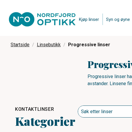
Kjøp linser
Syn og øyne
Startside
Linsebutikk
Progressive linser
Progressi
Progressive linser har
avstander. Linsene f
KONTAKTLINSER
Kategorier