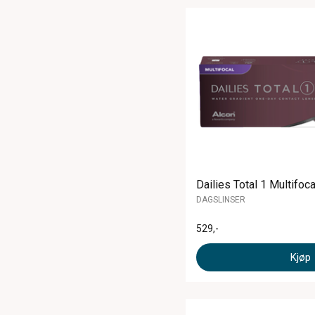
Dailies Total 1 Multifoca
DAGSLINSER
529
,-
Kjøp