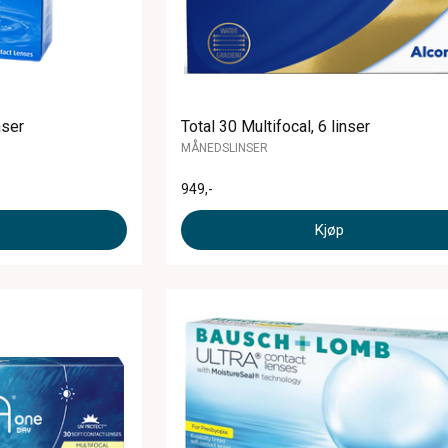
nser
Total 30 Multifocal, 6 linser
MÅNEDSLINSER
949
,-
Kjøp