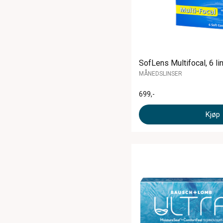
SofLens Multifocal, 6 li
MÅNEDSLINSER
699
,-
Kjøp