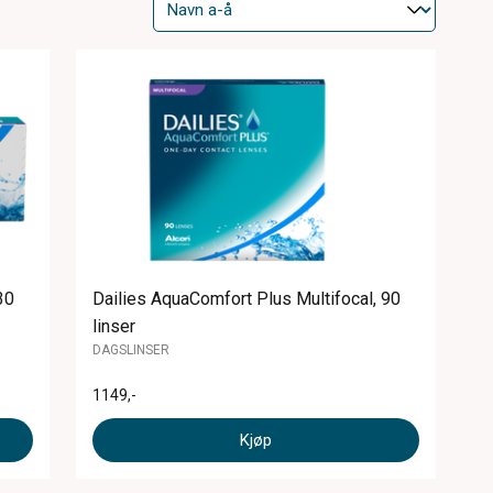
30
Dailies AquaComfort Plus Multifocal, 90
linser
DAGSLINSER
1149
,-
Kjøp