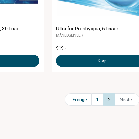
 30 linser
Ultra for Presbyopia, 6 linser
MÅNEDSLINSER
919
,-
Kjøp
Forrige
1
2
Neste