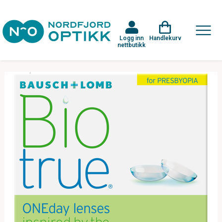
Logg inn
Handlekurv
nettbutikk