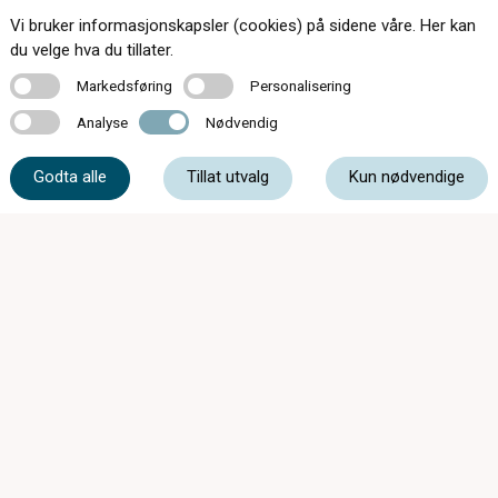
Vi bruker informasjonskapsler (cookies) på sidene våre. Her kan
Kontakt oss
du velge hva du tillater.
Markedsføring
Personalisering
Markedsføring
Personalisering
Analyse
Nødvendig
Analyse
Nødvendig
95 15 20 20
Godta alle
Tillat utvalg
Kun nødvendige
post@nordfjordoptikk.no
Eidsgata 24B, 6770 Nordfjordeid
Mandag - Fredag
10:00 - 16:30
Lørdag
10:00 - 14:00