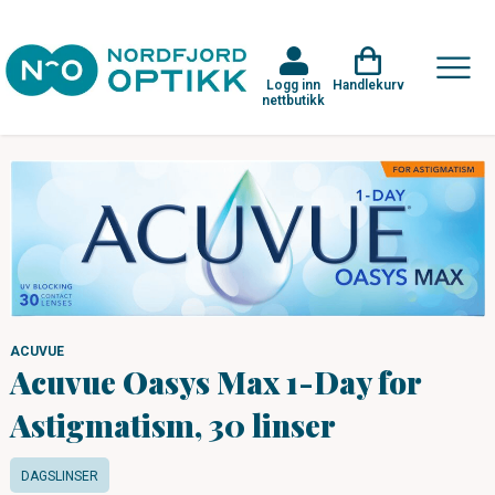
Logg inn
Handlekurv
nettbutikk
ACUVUE
Acuvue Oasys Max 1-Day for
Astigmatism, 30 linser
DAGSLINSER