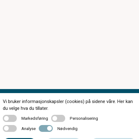
Vi bruker informasjonskapsler (cookies) på sidene våre. Her kan
Kontakt oss
du velge hva du tillater.
Markedsføring
Personalisering
Markedsføring
Personalisering
Analyse
Nødvendig
Analyse
Nødvendig
95 15 20 20