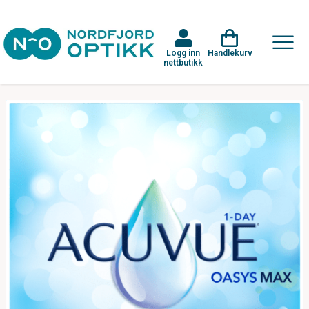
Logg inn
Handlekurv
nettbutikk