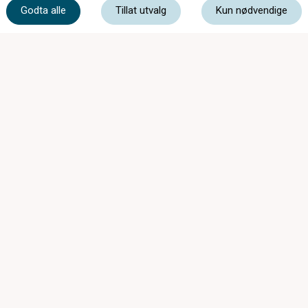
Godta alle
Tillat utvalg
Kun nødvendige
post@nordfjordoptikk.no
Eidsgata 24B, 6770 Nordfjordeid
Mandag - Fredag
10:00 - 16:30
Lørdag
10:00 - 14:00
Medlem av:
Les vår personvernerklæring