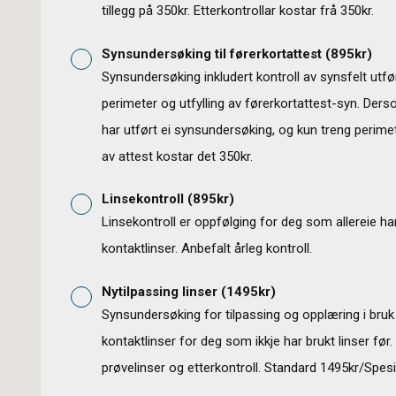
tillegg på 350kr. Etterkontrollar kostar frå 350kr.
Synsundersøking til førerkortattest
(
895
kr)
Synsundersøking inkludert kontroll av synsfelt utf
perimeter og utfylling av førerkortattest-syn. Der
har utført ei synsundersøking, og kun treng perimetr
av attest kostar det 350kr.
Linsekontroll
(
895
kr)
Linsekontroll er oppfølging for deg som allereie ha
kontaktlinser. Anbefalt årleg kontroll.
Nytilpassing linser
(
1495
kr)
Synsundersøking for tilpassing og opplæring i bruk
kontaktlinser for deg som ikkje har brukt linser før.
prøvelinser og etterkontroll. Standard 1495kr/Spes