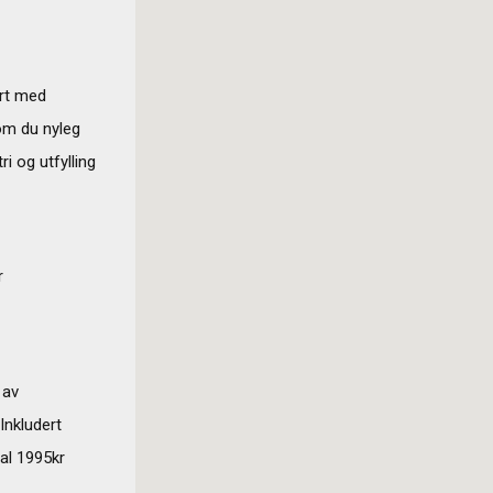
ørt med
som du nyleg
i og utfylling
r
 av
 Inkludert
ial 1995kr