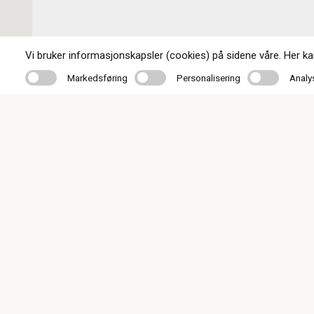
Vi bruker informasjonskapsler (cookies) på sidene våre. Her kan 
Markedsføring
Personalisering
Analyse
Markedsføring
Personalisering
Analy
Kontakt oss
95 15 20 20