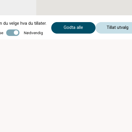
du velge hva du tillater.
Godta alle
Tillat utvalg
Nødvendig
se
Nødvendig
Mandag - Fredag
10:00 - 16:30
Lørdag
10:00 - 14:00