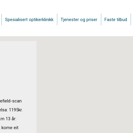
Spesialisert optikerklinikk
Tjenester og priser
Faste tilbud
defield-scan
elsa: 1195kr.
.m 13 år:
t kome eit