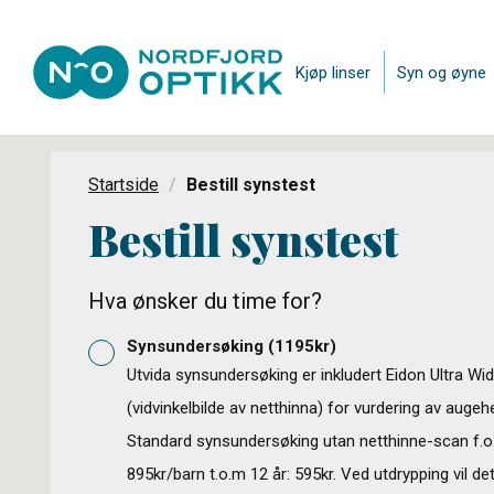
Kjøp linser
Syn og øyne
Startside
Bestill synstest
Bestill synstest
Hva ønsker du time for?
Synsundersøking
(
1195
kr)
Utvida synsundersøking er inkludert Eidon Ultra Wi
(vidvinkelbilde av netthinna) for vurdering av augeh
Standard synsundersøking utan netthinne-scan f.o
895kr/barn t.o.m 12 år: 595kr. Ved utdrypping vil de